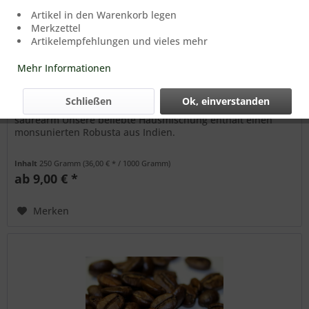
Artikel in den Warenkorb legen
Merkzettel
Artikelempfehlungen und vieles mehr
Mehr Informationen
Espresso GANOS Extra
Schließen
Ok, einverstanden
Arabica-Robusta-Mischung (60:40), kräftig, gehaltvoll,
säurearm Unsere beliebte Hausmischung enthält einen
monsunierten Robusta aus Indien.
Inhalt
250 Gramm
(36,00 € * / 1000 Gramm)
ab 9,00 € *
Merken