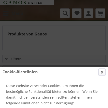
Menü
Produkte von Ganos
Filtern
Cookie-Richtlinien
Diese Website verwendet Cookies, um Ihnen die
bestmögliche Funktionalität bieten zu können. Wenn Sie
damit nicht einverstanden sein sollten, stehen Ihnen
folgende Funktionen nicht zur Verfügung: