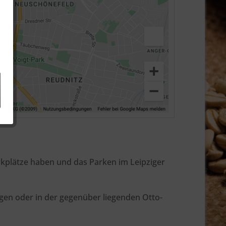
arkplätze haben und das Parken im Leipziger
gen oder in der gegenüber liegenden Otto-