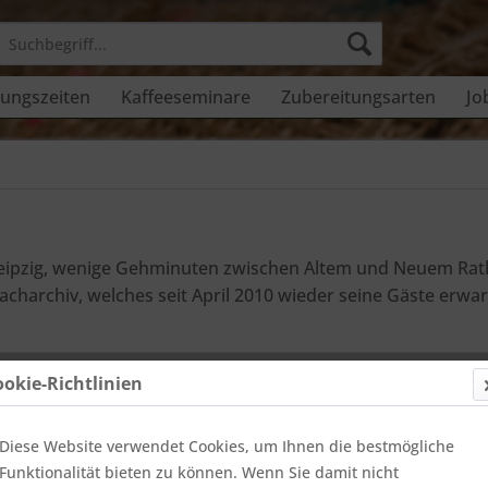
ungszeiten
Kaffeeseminare
Zubereitungsarten
Jo
eipzig, wenige Gehminuten zwischen Altem und Neuem Ratha
harchiv, welches seit April 2010 wieder seine Gäste erwar
ookie-Richtlinien
Diese Website verwendet Cookies, um Ihnen die bestmögliche
Funktionalität bieten zu können. Wenn Sie damit nicht