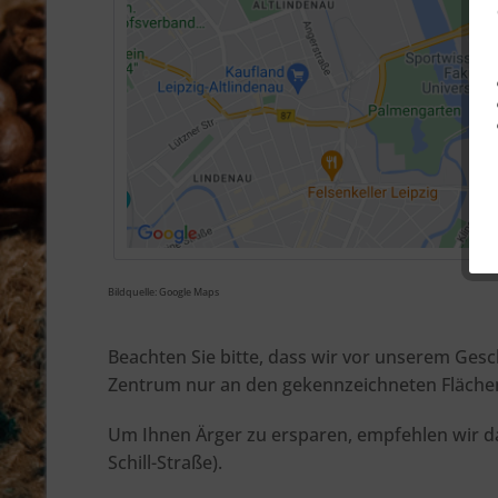
Bildquelle: Google Maps
Beachten Sie bitte, dass wir vor unserem Gesc
Zentrum nur an den gekennzeichneten Flächen of
Um Ihnen Ärger zu ersparen, empfehlen wir da
Schill-Straße).