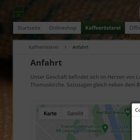
Startseite
Onlineshop
Kaffeerösterei
Öffn
Kaffeerösterei
Anfahrt
Anfahrt
Unser Geschäft befindet sich im Herzen von L
Thomaskirche. Sozusagen gleich neben dem Bac
C