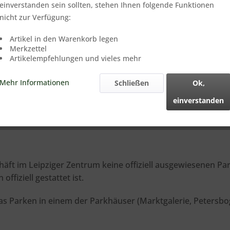
einverstanden sein sollten, stehen Ihnen folgende Funktionen
nicht zur Verfügung:
Artikel in den Warenkorb legen
Merkzettel
Artikelempfehlungen und vieles mehr
Mehr Informationen
Schließen
Ok,
einverstanden
häft im Leipziger Zentrum keine offiziell ausgewiesenen P
fiziell gestattet ist.
s Parken in einem der Parkhäuser (Marktgalerie, Petersbo