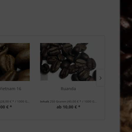
Vietnam 16
Ruanda
Ruand
m
(28,00 € * / 1000 Gramm)
Inhalt
250 Gramm
(40,00 € * / 1000 Gramm)
Inhalt
250 Gra
,00 € *
ab 10,00 € *
ab 1