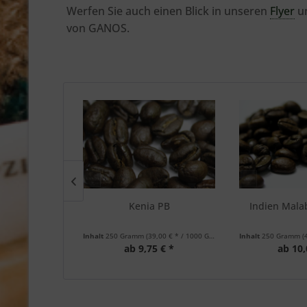
Werfen Sie auch einen Blick in unseren
Flyer
un
von GANOS.
lena
Kenia PB
Indien Mal
0,00 € * / 1000 Gramm)
Inhalt
250 Gramm
(39,00 € * / 1000 Gramm)
Inhalt
250 Gramm
(
*
ab 9,75 € *
ab 10,
70,00 € *