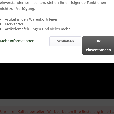
einverstanden sein sollten, stehen Ihnen folgende Funktionen
nicht zur Verfügung:
Artikel in den Warenkorb legen
Merkzettel
Artikelempfehlungen und vieles mehr
Mehr Informationen
Schließen
Ok,
einverstanden
r Ihren Kaffee bestellen. Wir bearbeiten Ihre Bestellung innerha