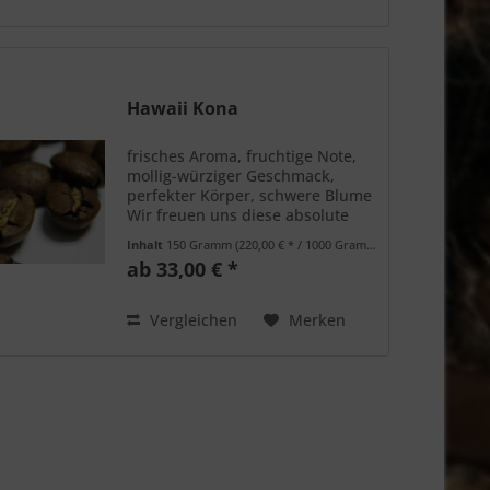
Hawaii Kona
frisches Aroma, fruchtige Note,
mollig-würziger Geschmack,
perfekter Körper, schwere Blume
Wir freuen uns diese absolute
Rarität wieder im Sortiment zu
Inhalt
150 Gramm
(220,00 € * / 1000 Gramm)
haben.
ab 33,00 € *
Vergleichen
Merken