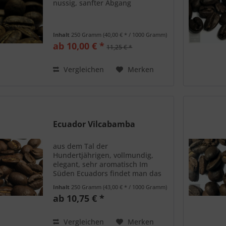
nussig, sanfter Abgang
Inhalt
250 Gramm
(40,00 € * / 1000 Gramm)
ab 10,00 € *
11,25 € *
Vergleichen
Merken
Ecuador Vilcabamba
aus dem Tal der
Hundertjährigen, vollmundig,
elegant, sehr aromatisch Im
Süden Ecuadors findet man das
kleine Dorf Vilcabamba in einer
Inhalt
250 Gramm
(43,00 € * / 1000 Gramm)
Höhe über 1500 Metern in einem
ab 10,75 € *
idylillischen Hochtal und das
umgeben ist von mächtigen
Bergen. Der...
Vergleichen
Merken