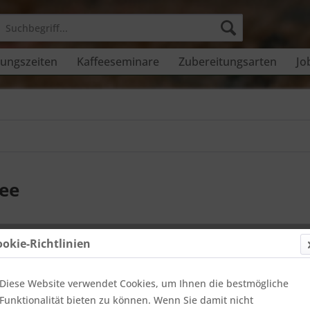
ungszeiten
Kaffeeseminare
Zubereitungsarten
Jo
fee
ookie-Richtlinien
Diese Website verwendet Cookies, um Ihnen die bestmögliche
Funktionalität bieten zu können. Wenn Sie damit nicht