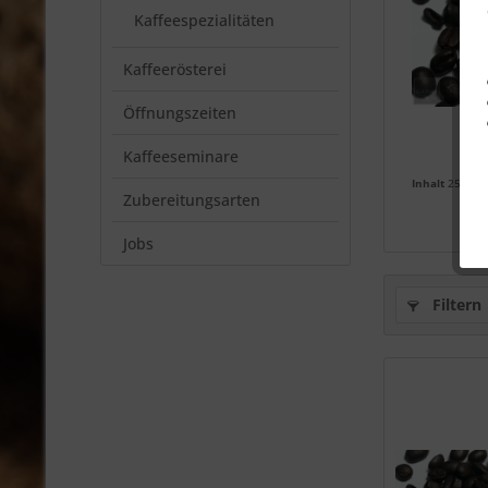
Kaffeespezialitäten
Kaffeerösterei
Öffnungszeiten
Kaffeeseminare
Inhalt
250 G
Zubereitungsarten
a
Jobs
Filtern