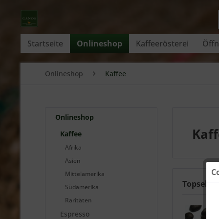
Startseite
Onlineshop
Kaffeerösterei
Öffn
Onlineshop
Kaffee
Onlineshop
Kaf
Kaffee
Afrika
Asien
C
Mittelamerika
Topseller
Südamerika
Raritäten
Espresso