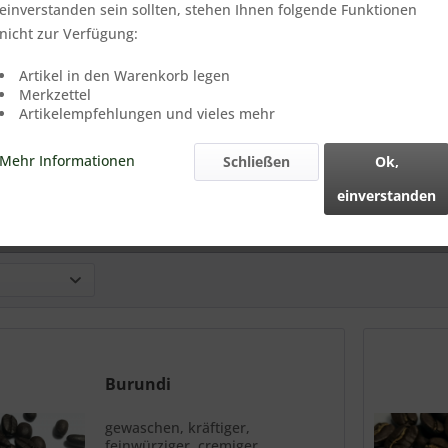
einverstanden sein sollten, stehen Ihnen folgende Funktionen
nicht zur Verfügung:
Artikel in den Warenkorb legen
Merkzettel
Artikelempfehlungen und vieles mehr
Burundi
Papua N. Guinea PB
Cost
Mehr Informationen
Schließen
Ok,
ramm
(38,00 € * / 1000 Gramm)
Inhalt
250 Gramm
(36,00 € * / 1000 Gramm)
Inhalt
250 Gra
b 9,50 € *
ab 9,00 € *
ab 
einverstanden
Burundi
gewaschen, kräftiger,
feinwürziger, cremiger