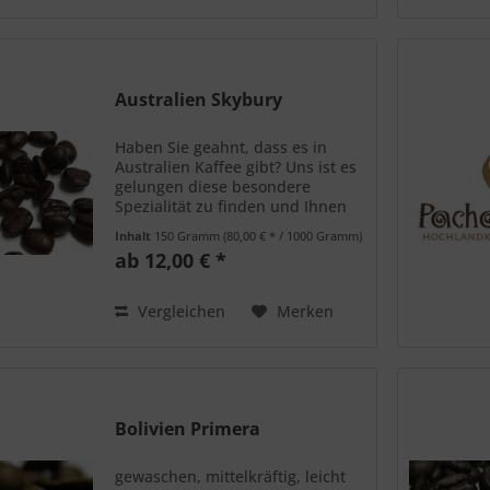
Australien Skybury
Haben Sie geahnt, dass es in
Australien Kaffee gibt? Uns ist es
gelungen diese besondere
Spezialität zu finden und Ihnen
anzubieten. Der Kaffee hat ein
Inhalt
150 Gramm
(80,00 € * / 1000 Gramm)
volles Aroma, eine ausgeglichene
ab 12,00 € *
Säure und ist kräftig und rund im
Geschmack.
Vergleichen
Merken
Bolivien Primera
gewaschen, mittelkräftig, leicht