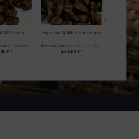
GANOS Extra
Espresso GANOS Hausmarke
Jemen M
36,00 € * / 1000 Gramm)
Inhalt
250 Gramm
(36,00 € * / 1000 Gramm)
Inhalt
150 Gramm
,00 € *
ab 9,00 € *
ab 