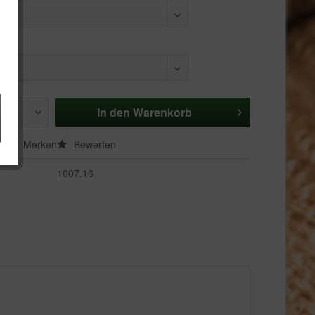
In den
Warenkorb
en
Merken
Bewerten
1007.16