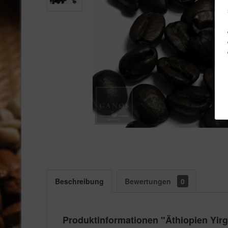
Beschreibung
Bewertungen
0
Produktinformationen "Äthiopien Yirg