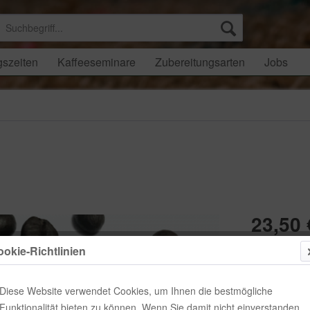
gszeiten
Kaffeeseminare
Zubereitungsarten
Jobs
23,50 
Inhalt:
500 Gra
okie-Richtlinien
inkl. MwSt.
zzgl
Lieferzeit
Diese Website verwendet Cookies, um Ihnen die bestmögliche
Gewicht:
Funktionalität bieten zu können. Wenn Sie damit nicht einverstanden