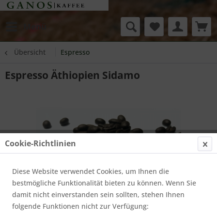
Menü
Übersicht
Espresso
Espresso Äthiopien Sidamo
Cookie-Richtlinien
Diese Website verwendet Cookies, um Ihnen die
bestmögliche Funktionalität bieten zu können. Wenn Sie
damit nicht einverstanden sein sollten, stehen Ihnen
folgende Funktionen nicht zur Verfügung: