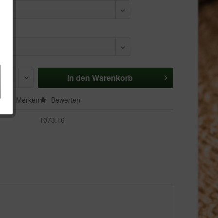
In den
Warenkorb
en
Merken
Bewerten
1073.16