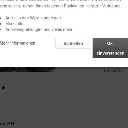
sein sollten, stehen Ihnen folgende Funktionen nicht zur Verfügung:
Mahlgrad:
Artikel in den Warenkorb legen
Merkzettel
Artikelempfehlungen und vieles mehr
Mehr Informationen
Schließen
Ok,
einverstanden
Vergleich
Artikel-Nr.:
nea PB"