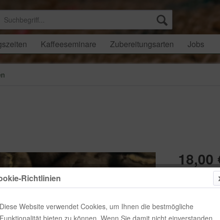
gszeiten
Kaffeeseminare
Zubereitungsarten
Jobs
en
18,00 
Inhalt:
500 Gra
okie-Richtlinien
inkl. MwSt.
zzgl
Lieferzeit
Diese Website verwendet Cookies, um Ihnen die bestmögliche
Gewicht:
Funktionalität bieten zu können. Wenn Sie damit nicht einverstanden